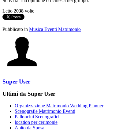
Scrivi la Tua opinione o richiesta nel gruppo.
Letto
2038
volte
Pubblicato in
Musica Eventi Matrimonio
Super User
Ultimi da Super User
Organizzazione Matrimonio Wedding Planner
Scenografie Matrimonio Eventi
Palloncini Scenografici
location per cerimonie
Abito da Sposa