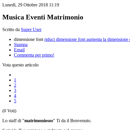
Lunedì, 29 Ottobre 2018 11:19
Musica Eventi Matrimonio
Scritto da
Super User
dimensione font
riduci dimensione font
aumenta la dimensione 
Stampa
Email
Commenta per primo!
Vota questo articolo
1
2
3
4
5
(0 Voti)
Lo staff di "
matrimoniosos
" Ti da il Benvenuto.